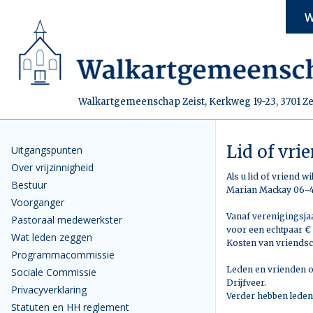
W
Walkartgemeenschap Zeist, Kerkweg 19-23, 3701 Ze
Lid of vr
Uitgangspunten
Over vrijzinnigheid
Als u lid of vriend 
Bestuur
Marian Mackay 06-44
Voorganger
Vanaf verenigingsjaa
Pastoraal medewerkster
voor een echtpaar € 
Wat leden zeggen
Kosten van vriendsch
Programmacommissie
Leden en vrienden on
Sociale Commissie
Drijfveer.
Privacyverklaring
Verder hebben leden
Statuten en HH reglement