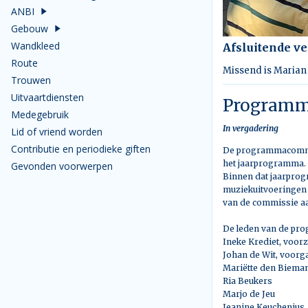
ANBI
Gebouw
Wandkleed
Afsluitende v
Route
Missend is Marian 
Trouwen
Uitvaartdiensten
Programm
Medegebruik
In vergadering
Lid of vriend worden
Contributie en periodieke giften
De programmacommis
het jaarprogramma.
Gevonden voorwerpen
Binnen dat jaarprog
muziekuitvoeringen 
van de commissie aa
De leden van de pr
Ineke Krediet, voorz
Johan de Wit, voorg
Mariëtte den Biema
Ria Beukers
Marjo de Jeu
Jeanine Keuchenius