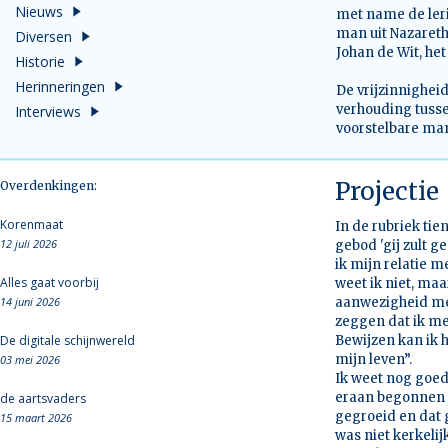
Nieuws
met name de leri
man uit Nazareth
Diversen
Johan de Wit, het
Historie
Herinneringen
De vrijzinnighei
verhouding tuss
Interviews
voorstelbare man
Projectie
Overdenkingen:
Korenmaat
In de rubriek ti
12 juli 2026
gebod 'gij zult g
ik mijn relatie 
Alles gaat voorbij
weet ik niet, maa
14 juni 2026
aanwezigheid met 
zeggen dat ik mez
De digitale schijnwereld
Bewijzen kan ik h
mijn leven”.
03 mei 2026
Ik weet nog goed 
eraan begonnen v
de aartsvaders
gegroeid en dat 
15 maart 2026
was niet kerkelij