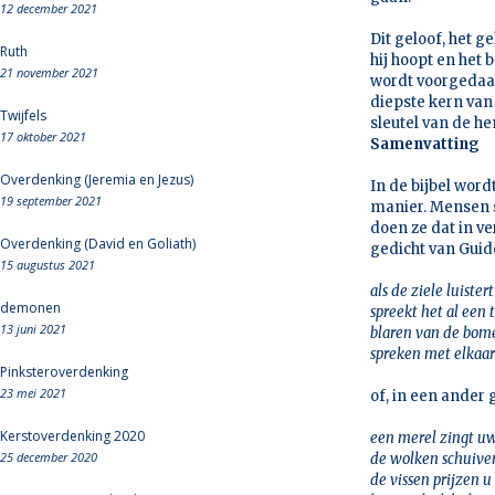
12 december 2021
Dit geloof, het g
Ruth
hij hoopt en het 
21 november 2021
wordt voorgedaan
diepste kern van a
Twijfels
sleutel van de h
17 oktober 2021
Samenvatting
Overdenking (Jeremia en Jezus)
In de bijbel wor
19 september 2021
manier. Mensen s
doen ze dat in ve
Overdenking (David en Goliath)
gedicht van Guido
15 augustus 2021
als de ziele luistert
demonen
spreekt het al een t
13 juni 2021
blaren van de bom
spreken met elkaa
Pinksteroverdenking
23 mei 2021
of, in een ander
Kerstoverdenking 2020
een merel zingt u
25 december 2020
de wolken schuiven
de vissen prijzen u