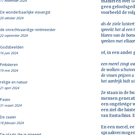
17 november 2024
manieren over Go
geen geloofsgedic
De wonderbaarlijke visvangst
voorbeeld de vol
20 oktober 2024
als de ziele luistert
de onrechtvaardige rentmeester
spreekt het al een t
blaren van de bom
22 september 2024
spreken met elkaa
Godsbeelden
of, in een ander
16 juni 2024
een merel zingt u
Pinksteren
de wolken schuiven
19 mei 2024
de vissen prijzen u
het aardrijk bidt 
religie en natuur
21 april 2024
Ze staan in de b
mensen generatie
Pasen
een ongelovige w
31 maart 2024
een ziel die luis
van Eustachius. Ee
De zaaier
18 februari 2024
En een merel, ee
spraakvermogen v
De plaats die je inneemt