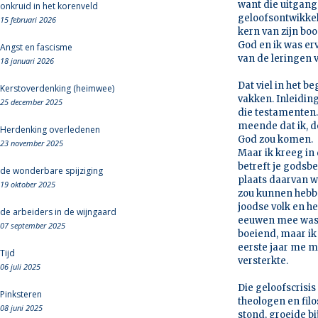
want die uitgang
onkruid in het korenveld
geloofsontwikkel
15 februari 2026
kern van zijn bo
God en ik was erv
Angst en fascisme
van de leringen 
18 januari 2026
Dat viel in het be
Kerstoverdenking (heimwee)
vakken. Inleidi
25 december 2025
die testamenten. 
meende dat ik, do
Herdenking overledenen
God zou komen.
23 november 2025
Maar ik kreeg in 
betreft je godsbe
de wonderbare spijziging
plaats daarvan w
19 oktober 2025
zou kunnen hebbe
joodse volk en he
de arbeiders in de wijngaard
eeuwen mee was 
07 september 2025
boeiend, maar ik 
eerste jaar me m
Tijd
versterkte.
06 juli 2025
Die geloofscrisi
Pinksteren
theologen en fil
08 juni 2025
stond, groeide bi