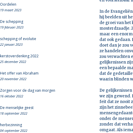
en voorstelbaar 
Oordelen
19 maart 2023
In de Evangeliën
hij beelden uit h
De schepping
de groei van het 
19 februari 2023
mosterdzaadje. Zi
maar een enorme 
schepping of evolutie
dat ook gedaan. 
22 januari 2023
doet dan je zou 
ze handelen onve
kerstoverdenking 2022
zou verwachten e
25 december 2022
gelijkenissen zi
een bepaalde man
Het offer van Abraham
dat de gedetaill
20 november 2022
waarin blinden 
Zorgen voor de dag van morgen
De gelijkenissen
we zijn gewend. 
16 oktober 2022
feit dat ze nooit 
zijn het zinnebee
De menselijke geest
mensengedaante, 
18 september 2022
onder de mensen.
zonder dat verhaa
herbezinning
omgaat. Als iema
04 september 2022