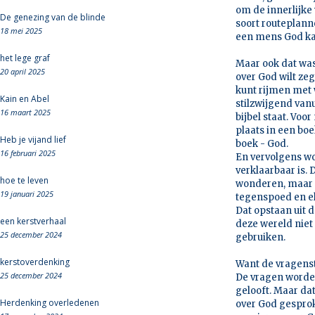
om de innerlijke 
De genezing van de blinde
soort routeplann
18 mei 2025
een mens God ka
het lege graf
Maar ook dat was 
20 april 2025
over God wilt zeg
kunt rijmen met w
Kain en Abel
stilzwijgend vanu
16 maart 2025
bijbel staat. Voo
plaats in een boe
Heb je vijand lief
boek - God.
16 februari 2025
En vervolgens wor
verklaarbaar is. 
hoe te leven
wonderen, maar 
19 januari 2025
tegenspoed en ell
Dat opstaan uit d
een kerstverhaal
deze wereld niet
25 december 2024
gebruiken.
kerstoverdenking
Want de vragenst
25 december 2024
De vragen worden 
gelooft. Maar dat
Herdenking overledenen
over God gesprok