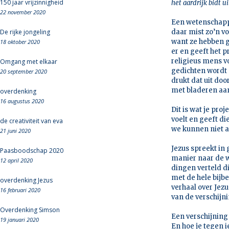
150 jaar vrijzinnigheid
het aardrijk bidt 
22 november 2020
Een wetenschapp
De rijke jongeling
daar mist zo’n v
want ze hebben g
18 oktober 2020
er en geeft het 
religieus mens voe
Omgang met elkaar
gedichten wordt 
20 september 2020
drukt dat uit do
met bladeren aa
overdenking
16 augustus 2020
Dit is wat je pro
voelt en geeft di
de creativiteit van eva
we kunnen niet 
21 juni 2020
Jezus spreekt in
Paasboodschap 2020
manier naar de w
12 april 2020
dingen verteld di
met de hele bijbe
overdenking Jezus
verhaal over Jez
16 februari 2020
van de verschijn
Overdenking Simson
Een verschijning
19 januari 2020
En hoe je tegen 