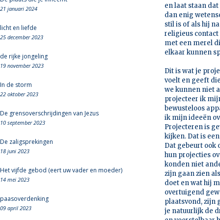
en laat staan dat
21 januari 2024
dan enig wetensch
stil is of als hi
licht en liefde
religieus contact
25 december 2023
met een merel d
elkaar kunnen s
de rijke jongeling
19 november 2023
Dit is wat je pro
voelt en geeft di
In de storm
we kunnen niet an
22 oktober 2023
projecteer ik mi
bewusteloos appar
De grensoverschrijdingen van Jezus
ik mijn ideeën o
10 september 2023
Projecteren is g
kijken. Dat is ee
De zaligsprekingen
Dat gebeurt ook o
18 juni 2023
hun projecties ov
konden niet ande
Het vijfde gebod (eert uw vader en moeder)
zijn gaan zien al
14 mei 2023
doet en wat hij m
overtuigend gewe
paasoverdenking
plaatsvond, zijn 
09 april 2023
je natuurlijk de 