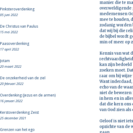
manier die te ma
overweldigende g
Pinksteroverdenking
medemensen God w
05 juni 2022
mee te houden, dan
zodanig worden b
De Christus van Paulus
dat wij bij die 
15 mei 2022
de bijbel wordt 
min of meer op z
Paasoverdenking
17 april 2022
Kennis van wat de
rechtvaardigheid
Jotam
kan zijn bedoeld 
20 maart 2022
zoeken moet. Dat
raar om bij wijz
De onzekerheid van de ziel
Want inderdaad, 
20 februari 2022
echo van de waarh
niet de bewezen 
Overdenking (Jezus en de armen)
in hem en in alle
16 januari 2022
dat die kern ons
van God zien als 
Kerstoverdenking Zeist
25 december 2021
Geloof is niet ie
opzichte van de 
Grenzen van het ego
gaan.