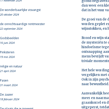
17 november 2024
grond begraven k
dan weer een kle
De wonderbaarlijke visvangst
dat in het vuur 
20 oktober 2024
De groei van de d
de onrechtvaardige rentmeester
worden geplet en 
wijnstokken, en h
22 september 2024
Brood en wijn st
Godsbeelden
de mysteriën te 
16 juni 2024
hindoeïsme tegen
ontsnapping aan 
Pinksteren
mens bevrijdt va
19 mei 2024
triviale momente
religie en natuur
Het hele wording
21 april 2024
vergelijken met 
Ook in zijn psych
Pasen
naar bewustheid.
31 maart 2024
Aanvankelijk hee
De zaaier
meer en naarmate 
18 februari 2024
graankorrel en d
uitgeperst, totda
De plaats die je inneemt