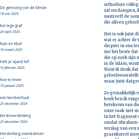
orthodoxe collega
De genezing van de blinde
zal verdampen, i
18 mei 2025
nastreeft de sam
die alleen geloof
het lege graf
20 april 2025
Het is ook juist
wat er achter de 
Kain en Abel
diepste in ons le
16 maart 2025
me het beste dat 
die op zoek zijn
Heb je vijand lief
in de Islam, want
16 februari 2025
Want ik denk dat
geloofsvoorstelli
hoe te leven
maar juist datge
19 januari 2025
Zo gemakkelijk is
een kerstverhaal
boek ben ik enigs
25 december 2024
betekenis van die
onze vaak niet me
kerstoverdenking
In het fragment 
25 december 2024
omdat Abraham d
verslag van een 
Herdenking overledenen
graankorrel moet