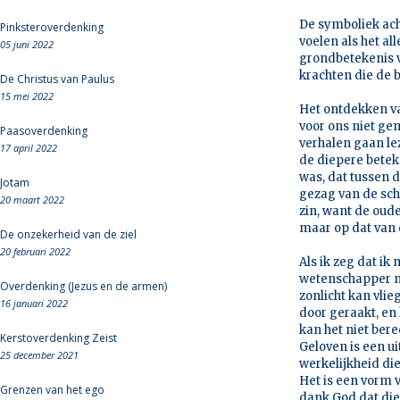
De symboliek ach
Pinksteroverdenking
voelen als het a
05 juni 2022
grondbetekenis v
krachten die de b
De Christus van Paulus
15 mei 2022
Het ontdekken van
voor ons niet ge
Paasoverdenking
verhalen gaan le
17 april 2022
de diepere beteke
was, dat tussen d
Jotam
gezag van de sch
20 maart 2022
zin, want de oud
maar op dat van 
De onzekerheid van de ziel
20 februari 2022
Als ik zeg dat ik
wetenschapper mi
Overdenking (Jezus en de armen)
zonlicht kan vlieg
16 januari 2022
door geraakt, en
kan het niet ber
Kerstoverdenking Zeist
Geloven is een ui
25 december 2021
werkelijkheid die 
Het is een vorm v
Grenzen van het ego
dank God dat die 