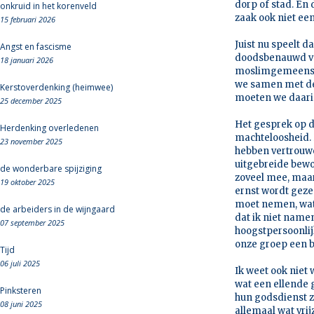
dorp of stad. En
onkruid in het korenveld
zaak ook niet ee
15 februari 2026
Juist nu speelt d
Angst en fascisme
doodsbenauwd voo
18 januari 2026
moslimgemeenscha
we samen met de 
Kerstoverdenking (heimwee)
moeten we daarin
25 december 2025
Het gesprek op d
Herdenking overledenen
machteloosheid. 
23 november 2025
hebben vertrouwen
uitgebreide bewo
de wonderbare spijziging
zoveel mee, maar
19 oktober 2025
ernst wordt geze
moet nemen, wat 
de arbeiders in de wijngaard
dat ik niet nam
07 september 2025
hoogstpersoonlij
onze groep een 
Tijd
06 juli 2025
Ik weet ook niet
wat een ellende 
Pinksteren
hun godsdienst z
08 juni 2025
allemaal wat vri