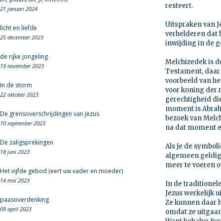
resteert.
21 januari 2024
Uitspraken van Je
licht en liefde
verhelderen dat 
25 december 2023
inwijding in de 
de rijke jongeling
Melchizedek is de
19 november 2023
Testament, daarn
voorbeeld van he
In de storm
voor koning der 
22 oktober 2023
gerechtigheid di
moment is Abraha
De grensoverschrijdingen van Jezus
bezoek van Melchi
10 september 2023
na dat moment 
De zaligsprekingen
Als je de symboli
18 juni 2023
algemeen geldig d
meer te voeren o
Het vijfde gebod (eert uw vader en moeder)
14 mei 2023
In de traditione
Jezus werkelijk 
paasoverdenking
Ze kunnen daar h
09 april 2023
omdat ze uitgaan