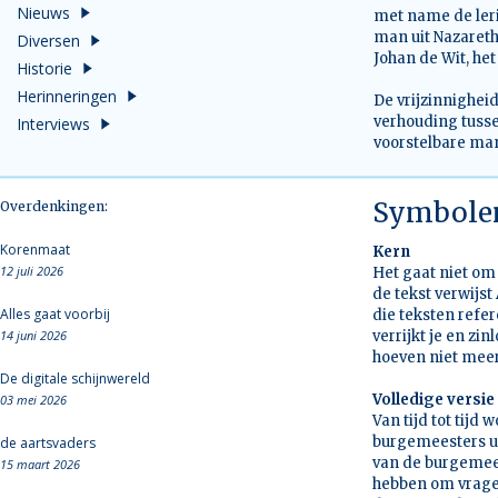
Nieuws
met name de leri
man uit Nazareth
Diversen
Johan de Wit, het
Historie
Herinneringen
De vrijzinnighei
verhouding tuss
Interviews
voorstelbare man
Symbole
Overdenkingen:
Korenmaat
Kern
12 juli 2026
Het gaat niet om
de tekst verwijst
Alles gaat voorbij
die teksten refe
14 juni 2026
verrijkt je en z
hoeven niet meer
De digitale schijnwereld
Volledige versie
03 mei 2026
Van tijd tot tij
burgemeesters ui
de aartsvaders
van de burgemees
15 maart 2026
hebben om vragen 