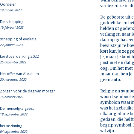
Want behalve fysi
Oordelen
verliezen ze in d
19 maart 2023
De geboorte uit 
De schepping
goddelijke en he
19 februari 2023
helden of godenz
verlangen naar ie
schepping of evolutie
daarop gebaseerd.
22 januari 2023
bewustzijn te bove
kort kun je zegge
kerstoverdenking 2022
je, maar je kunt 
25 december 2022
juist niet en dat
oog. Om het met 
Het offer van Abraham
maar dan ben je n
20 november 2022
geen auto.
Zorgen voor de dag van morgen
Religie en symbo
woord symbool is
16 oktober 2022
symbolon waarin 
was het gebruike
De menselijke geest
elkaar gedane bel
18 september 2022
gedaan, die helf
begrip symbool. 
herbezinning
wil zijn.
04 september 2022