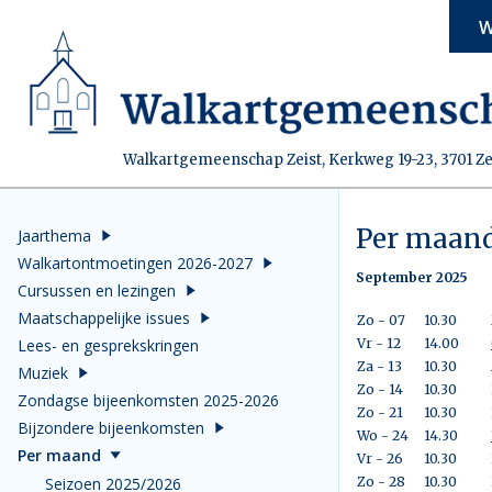
W
Walkartgemeenschap Zeist, Kerkweg 19-23, 3701 Ze
Per maan
Jaarthema
Walkartontmoetingen 2026-2027
September 2025
Cursussen en lezingen
Maatschappelijke issues
Zo - 07
10.30
Lees- en gesprekskringen
Vr - 12
14.00
Za - 13
10.30
Muziek
Zo - 14
10.30
Zondagse bijeenkomsten 2025-2026
Zo - 21
10.30
Bijzondere bijeenkomsten
Wo - 24
14.30
Per maand
Vr - 26
10.30
Seizoen 2025/2026
Zo - 28
10.30