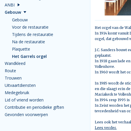
ANBI
Gebouw
Gebouw
Voor de restauratie
Het orgel van de Wal
In 1914 komt vanuit 
Tijdens de restauratie
orgel, dat gebouwd 
Na de restauratie
Plaquette
J.C. Sanders bouwt e
geplaatst.
Het Garrels orgel
In 1918 gaan lade en
Wandkleed
Vollenhove.
Route
In 1960 wordt het or
Trouwen
In 1985 wordt de sti
Uitvaartdiensten
en die slaagt erin de
Medegebruik
Mariakerk te Vollen
Lid of vriend worden
In 1994 resp 1995 is 
In Zeist worden het p
Contributie en periodieke giften
tevredenheid van org
Gevonden voorwerpen
Lees ook het verhaal
Lees verder.