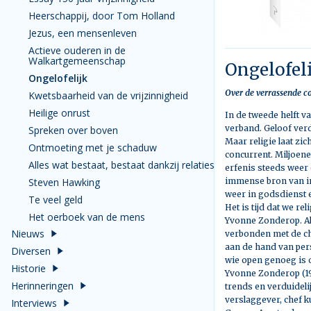
Heerschappij, door Tom Holland
Jezus, een mensenleven
Actieve ouderen in de
Walkartgemeenschap
Ongelofeli
Ongelofelijk
Over de verrassende c
Kwetsbaarheid van de vrijzinnigheid
Heilige onrust
In de tweede helft v
verband. Geloof ver
Spreken over boven
Maar religie laat zi
Ontmoeting met je schaduw
concurrent. Miljoene
Alles wat bestaat, bestaat dankzij relaties
erfenis steeds weer 
Steven Hawking
immense bron van ins
weer in godsdienst en
Te veel geld
Het is tijd dat we re
Het oerboek van de mens
Yvonne Zonderop. Als
Nieuws
verbonden met de chr
aan de hand van pers
Diversen
wie open genoeg is o
Historie
Yvonne Zonderop (195
Herinneringen
trends en verduideli
verslaggever, chef k
Interviews