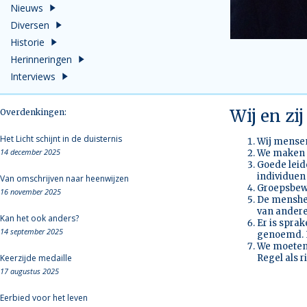
Nieuws
Diversen
Historie
Herinneringen
Interviews
Wij en zij
Overdenkingen:
Het Licht schijnt in de duisternis
Wij mensen
14 december 2025
We maken d
Goede leid
individuen
Van omschrijven naar heenwijzen
Groepsbewu
16 november 2025
De menshei
van andere
Kan het ook anders?
Er is spra
14 september 2025
genoemd. L
We moeten 
Keerzijde medaille
Regel als r
17 augustus 2025
Eerbied voor het leven