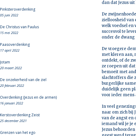
dan dat Jezus uit
Pinksteroverdenking
De zwijnenhoeder
05 juni 2022
zielloosheid van
welk voedsel en 
De Christus van Paulus
succesvol te leve
15 mei 2022
onder de dwang o
Paasoverdenking
De vroegere demo
17 april 2022
met kleren aan, n
ontdekt, of de z
Jotam
ze roepen uit dat
20 maart 2022
bemoeit met and
slachtoffers die
De onzekerheid van de ziel
burgerlijke samen
20 februari 2022
duidelijk geen pl
voor ieder mens a
Overdenking (Jezus en de armen)
16 januari 2022
In veel genezing
naar om zich bij 
Kerstoverdenking Zeist
van de angst en 
25 december 2021
iemand wil je je
Jezus behoorden 
Grenzen van het ego
geest werd teru