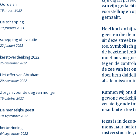
Zijn eigen persoo
Oordelen
van zijn gedach
19 maart 2023
voorstellingen o
gemaakt.
De schepping
19 februari 2023
Heel kort en bijn
geesten die de 
schepping of evolutie
uit deze streek t
22 januari 2023
toe. Symbolisch g
de bezetene leef
kerstoverdenking 2022
moet nu voorgoed
25 december 2022
tegen de controle
de zee van het o
Het offer van Abraham
door hem duideli
20 november 2022
als de misvormi
Zorgen voor de dag van morgen
Kunnen wij ons d
gewone werkelijk
16 oktober 2022
vernietigende im
naar buiten toe t
De menselijke geest
18 september 2022
Jezus is in deze
mens naar buiten 
herbezinning
rustverstoorder, 
04 september 2022