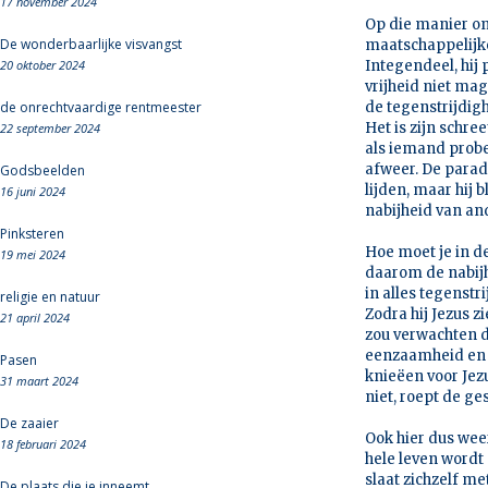
17 november 2024
Op die manier on
De wonderbaarlijke visvangst
maatschappelijke
20 oktober 2024
Integendeel, hij 
vrijheid niet mag
de onrechtvaardige rentmeester
de tegenstrijdigh
Het is zijn schre
22 september 2024
als iemand probee
afweer. De parad
Godsbeelden
lijden, maar hij 
16 juni 2024
nabijheid van a
Pinksteren
Hoe moet je in d
19 mei 2024
daarom de nabijh
in alles tegenstri
religie en natuur
Zodra hij Jezus z
21 april 2024
zou verwachten da
eenzaamheid en ve
Pasen
knieëen voor Je
31 maart 2024
niet, roept de ge
De zaaier
Ook hier dus weer
18 februari 2024
hele leven wordt 
slaat zichzelf me
De plaats die je inneemt