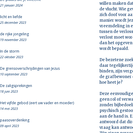
willen maken dat 
21 januari 2024
de vlucht. Wie ge
zich doof voor a
licht en liefde
manier wordt Jez
25 december 2023
vreemdeling in ee
tussen de verlos
de rijke jongeling
verlost moet word
19 november 2023
dan het opgeven 
wordt bepaald.
In de storm
22 oktober 2023
De bezetene zoek
daar tegelijkert
De grensoverschrijdingen van Jezus
binden, zijn ver
10 september 2023
de grafbewoner e
hoe heet je?
De zaligsprekingen
18 juni 2023
Deze eenvoudige 
geen rol of verw
Het vijfde gebod (eert uw vader en moeder)
zonder bijbedoel
14 mei 2023
psychisch gestoo
aan de hand is. E
paasoverdenking
antwoord dat dire
09 april 2023
vraag kan antwoor