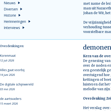
Nieuws
met name de leri
man uit Nazareth
Diversen
Johan de Wit, het
Historie
Herinneringen
De vrijzinnighei
verhouding tuss
Interviews
voorstelbare man
demone
Overdenkingen:
Korenmaat
Kern van de ov
12 juli 2026
De genezing van 
over de noden en
Alles gaat voorbij
een geestelijk g
14 juni 2026
overtuigend hoe
kettingen of boe
De digitale schijnwereld
luisteren dat he
melodie van zijn 
03 mei 2026
Overdenking Zeis
de aartsvaders
15 maart 2026
Het verslag over