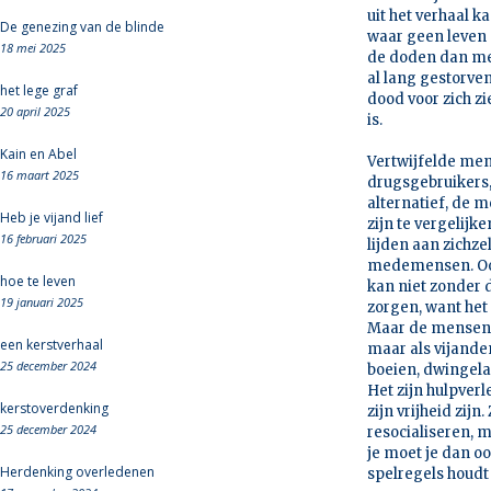
uit het verhaal k
De genezing van de blinde
waar geen leven m
18 mei 2025
de doden dan met
al lang gestorven
het lege graf
dood voor zich zi
20 april 2025
is.
Kain en Abel
Vertwijfelde men
16 maart 2025
drugsgebruikers
alternatief, de m
Heb je vijand lief
zijn te vergelij
16 februari 2025
lijden aan zichz
medemensen. Ook 
hoe te leven
kan niet zonder 
19 januari 2025
zorgen, want het 
Maar de mensen d
een kerstverhaal
maar als vijand
25 december 2024
boeien, dwingela
Het zijn hulpver
kerstoverdenking
zijn vrijheid zi
25 december 2024
resocialiseren, m
je moet je dan oo
Herdenking overledenen
spelregels houdt