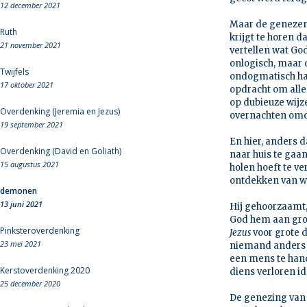
12 december 2021
Maar de genezene 
Ruth
krijgt te horen d
21 november 2021
vertellen wat God
onlogisch, maar d
Twijfels
ondogmatisch hand
17 oktober 2021
opdracht om alle
op dubieuze wijz
Overdenking (Jeremia en Jezus)
overnachten omda
19 september 2021
En hier, anders 
Overdenking (David en Goliath)
naar huis te gaan
15 augustus 2021
holen hoeft te v
ontdekken van w
demonen
13 juni 2021
Hij gehoorzaamt,
God hem aan groot
Pinksteroverdenking
Jezus
voor grote d
23 mei 2021
niemand anders d
een mens te hande
Kerstoverdenking 2020
diens verloren id
25 december 2020
De genezing van 