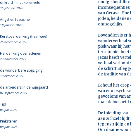
nodige hoofdbrek
onkruid in het korenveld
inconsequenties 
15 februari 2026
van Gerasa. Hoe 
joden, heidenen 
Angst en fascisme
onmogelijks.
18 januari 2026
Bovendien is er h
Kerstoverdenking (heimwee)
wonderverhaal vr
25 december 2025
plek waar hij het
terrein niet hoe
Herdenking overledenen
Jezus heeft vertel
23 november 2025
verhaal verloopt
de schriftuitlegg
de wonderbare spijziging
de traditie van d
19 oktober 2025
Ik houd het erop 
de arbeiders in de wijngaard
van een psychisc
07 september 2025
gevoelens van an
machteloosheid di
Tijd
06 juli 2025
De inleiding van
aan zichzelf lijd
Pinksteren
tegenstrijdig en 
08 juni 2025
Om daar je woonpl