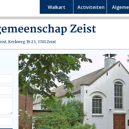
Walkart
Walkart
Activiteiten
Activiteiten
Algem
Algem
st, Kerkweg 19-23, 3701 Zeist