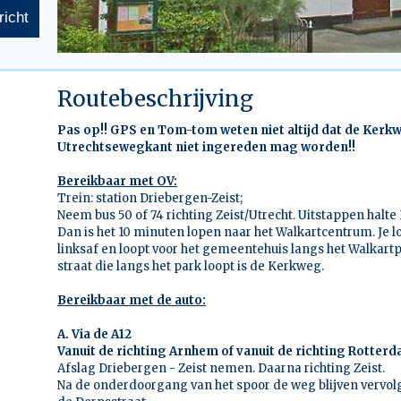
Routebeschrijving
Pas op!! GPS en Tom-tom weten niet altijd dat de Kerk
Utrechtsewegkant niet ingereden mag worden!!
Bereikbaar met OV:
Trein: station Driebergen-Zeist;
Neem bus 50 of 74 richting Zeist/Utrecht. Uitstappen halte
Dan is het 10 minuten lopen naar het Walkartcentrum. Je lo
linksaf en loopt voor het gemeentehuis langs het Walkart
straat die langs het park loopt is de Kerkweg.
Bereikbaar met de auto:
A. Via de A12
Vanuit de richting Arnhem of vanuit de richting Rotter
Afslag Driebergen - Zeist nemen. Daarna richting Zeist.
Na de onderdoorgang van het spoor de weg blijven vervolgen