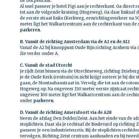
de Dorpsstraat.
Al snel passeer je hotel Figi aan je rechterkant. Ga direct r
tot aan de volgende kruising (Hogeweg). Ga daar linksaf
de eerste straat links (Kerkweg, eenrichtingsverkeer na 5
meter ligt het Walkartcentrum aan de rechterkant van de s
parkeren
.
B. Vanuit de richting Amsterdam via de A2 en de A12
Vanaf de A2 bij knooppunt Oude Rijn richting Arnhem via d
Zie verder onder A.
C. Vanuit de stad Utrecht
Je rijdt Zeist binnen via de Utrechtseweg, richting Drieb
je de Oude Kerk (centrum) in zicht krijgt sorteer je bij die 
gaan, de Montaubanstraat in. Vervolg die tot aan de rotond
Hogeweg op. Na ongeveer 150 meter eerste zijstraat recht
ongeveer 100 meter ligt het Walkartcentrum aan de rechter
onder
parkeren
.
D. Vanuit de richting Amersfoort via de A28
Neem de afslag Den Dolder/Zeist. Aan het einde van de afr
stoplichten. Daar sla je rechtsaf de Boulevard op richting Z
passeer je een industrieterrein. Bij de stoplichten rechtdo
vervolgen. Richting Zeist centrum aanhouden en bij tweed